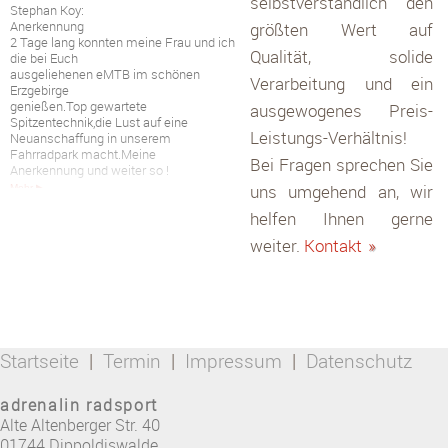
selbstverständlich den
Anerkennung
größten Wert auf
2 Tage lang konnten meine Frau und ich
die bei Euch
Qualität, solide
ausgeliehenen eMTB im schönen
Erzgebirge
Verarbeitung und ein
genießen.Top gewartete
ausgewogenes Preis-
Spitzentechnik,die Lust auf eine
Neuanschaffung in unserem
Leistungs-Verhältnis!
Fahrradpark macht.Meine
Anerkennung und weiter so !
Bei Fragen sprechen Sie
Mehr ▶
uns umgehend an, wir
Franke, Jens:
helfen Ihnen gerne
Bewertung
Sehr gutes Geschäft plus
weiter.
Kontakt
»
dazugehöriger Besat
zung.
Ab jetzt mein Partner wenn es ums
Fahrrad und
Ebike geht.
Startseite
|
Termin
|
Impressum
|
Datenschutz
Danke und bitte weiter so.
adrenalin radsport
Alte Altenberger Str. 40
Natürlich von mir ⭐️⭐️⭐️⭐️⭐️
01744
Dippoldiswalde