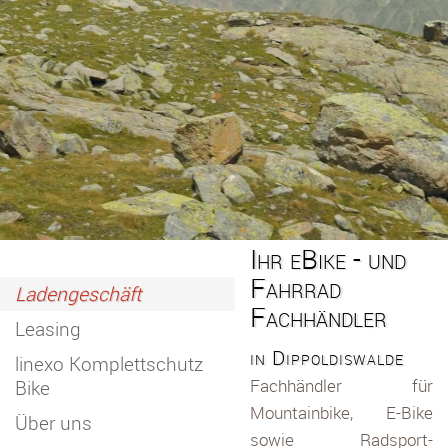
Ihr eBike - und
Fahrrad
Ladengeschäft
Fachhändler
Leasing
in Dippoldiswalde
linexo Komplettschutz
Fachhändler für
Bike
Mountainbike, E-Bike
Über uns
sowie Radsport-