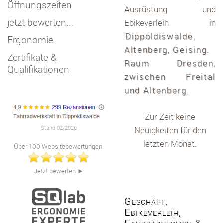
Öffnungszeiten
Ausrüstung und
jetzt bewerten...
Ebikeverleih in
Dippoldiswalde,
Ergonomie
Altenberg, Geising.
Zertifikate &
Raum Dresden,
Qualifikationen
zwischen Freital
und Altenberg
.
Zur Zeit keine
Stand 02/2026
Neuigkeiten für den
letzten Monat.
Über 100 Websitebewertungen.
Jetzt bewerten
►
Geschäft,
Ebikeverleih,
Fahrradverleih &