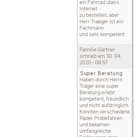
ein Fahrrad übers
Macht einfach weiter so und der Erfolg
Internet
wird euch
garantiert sein.
zu bestellen, aber
Herr Traeger ist ein
Mfg CM Produktion
Fachmann
Mehr ▶
und sehr kompetent.
Steffen:
Fahrradkauf
"adrenalin radsport" in Dipps. ist eine
Familie Gärtner
sehr gute Adresse für Beratung, Kauf
schrieb am 30. 04.
und Service. Auch Probefahren ist kein
2020 - 08:57
Problem. Gutes und kompetentes
Team, stets freundlich. Man geht immer
Super Beratung
wieder gerne hin.
Mehr ▶
Haben durch Herrn
Träger eine super
Büchner:
Beratung erlebt:
Fahrradkauf
Wir haben quasi alle Räder bei
kompetent, freundlich
Radsport-Erzgebirge gekauft
und nicht aufdringlich.
und waren immer sehr zufrieden mit
Konnten verschiedene
Beratung, Service und
nun auch der Anlieferung! Vielen Dank
Räder Probefahren
und weiter so!!
und bekamen
Mehr ▶
umfangreiche
Alexander Rath: