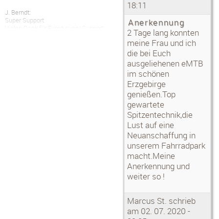
18:11
J. Berndt:
Super Support
Anerkennung
Vielen Dank für Euren super Support
beim 6. Fichtelberg-Radmarathon. Ihr
2 Tage lang konnten
seid ein zuverlässiger und kompetenter
meine Frau und ich
Partner für uns und unsere Starter.
die bei Euch
Wir wünschen Euch viel Erfolg und
freuen uns auf weitere tolle Events mit
ausgeliehenen eMTB
Euch.
im schönen
Erzgebirge
Glückwunsch auch für Eure neue
Homepage - schaut gut aus:)
genießen.Top
gewartete
Liebe Grüße und ein Sport frei!
Spitzentechnik,die
vom Stadtsportbund in Chemnitz.
Lust auf eine
Mehr ▶
Neuanschaffung in
Christian Janke:
unserem Fahrradpark
Einfach nur toll..
macht.Meine
Ich geh einfach immer wieder gern hin.
Egal ob wegen neuen Bike, Zubehör oder
Anerkennung und
Service. Ich habe schon mehrere Räder
weiter so !
bei Erik erworben. Die Beratung und der
Service sind immer wieder top. Es
steckt ein super Team dahinter. Man
Marcus St. schrieb
fühlt sich nur in guten Händen, man ist
es tatsächlich. Weiter so.
am 02. 07. 2020 -