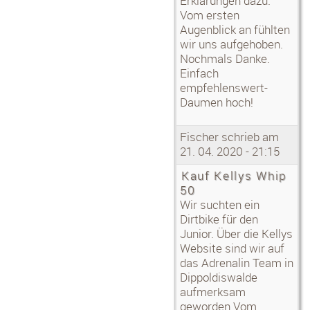
Erklärungen dazu.
Kauf Rotwild R.E375
Vom ersten
Augenblick an fühlten
Mehr ▶
wir uns aufgehoben.
Mothes Jörg:
Nochmals Danke.
E bike kauf
Einfach
Große Klasse . Sehr Kundenfreindlich .
empfehlenswert-
Ich würde Super beraten und konnte
ohne Kopfschmerzen
Daumen hoch!
Kaufen.
Kann ich nur empfehlen .
Gerne wieder .
Fischer schrieb am
Mehr ▶
21. 04. 2020 - 21:15
Kauf Kellys Whip
50
Wir suchten ein
Dirtbike für den
Junior. Über die Kellys
Website sind wir auf
das Adrenalin Team in
Dippoldiswalde
aufmerksam
geworden.Vom