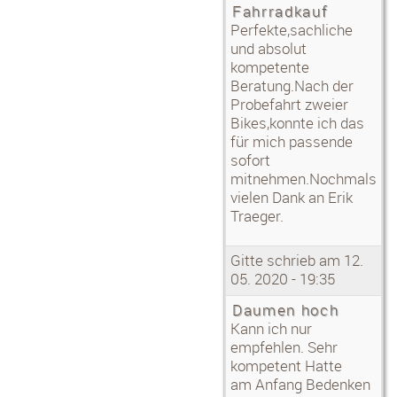
Fahrradkauf
faire
und klasse Beratung!! Was auch super
Perfekte,sachliche
war,
und absolut
deine kostenneutrale Art und Weise!! Ist
kompetente
selten
heute. Kann dich und deinen Shop
Beratung.Nach der
bestens
Probefahrt zweier
weiter empfehlen!! Es war mir eine
Bikes,konnte ich das
große
Freude.
für mich passende
Mehr ▶
sofort
mitnehmen.Nochmals
Christian:
vielen Dank an Erik
Super Partner
Ein zuverlässiges Partner in jeder
Traeger.
Hinsicht.
Viele Know how gebündelt in einem
sehr schönen und
Gitte schrieb am 12.
ordentlichen Laden.
05. 2020 - 19:35
Super Beratung egal zu welcher Art von
Bike.
Daumen hoch
Nach nun mind. 10 Bikes kann ich guten
Gewissens
Kann ich nur
sagen,dass es nichts vergleichbares im
empfehlen. Sehr
Raum
kompetent Hatte
Dippoldiswalde gibt.Einfach erkannt
was der Kunde
am Anfang Bedenken
von heute möchte und braucht :-)