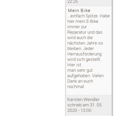
22:25
MfG Christian
Mehr ▶
Mein Bike
...einfach Spitze. Habe
Nicole:
Super Service
hier mein E-Bike
Liebes adrenalin radsport-Team,
immer zur
herzlichen Dank für die Rettung in der
Reparatur und das
Not letzt Woche! Hatte mir in Dresden
wieder einmal einen Glassplitter
wird auch die
eingefahren und nen Platten. Ihr habt
nächsten Jahre so
den Schlauch am gleichen Tag repariert,
bleiben. Jeder
so dass ich das Rad am nächsten Tag
wieder nutzen konnte für die Arbeit.
Herrausforderung
Obwohl ihr immer viel zu tun habt,
wird sich gestellt.
macht ihr so vieles kurzfristig möglich.
Hier ist
Ihr beratet mich stets gut und
man sehr gut
organisiert, was nicht vorrätig ist. Ich bin
froh, dass es euch gibt! Daumen hoch
aufgehoben. Vielen
und weiter so!
Dank an euch
Mehr ▶
nochmal.
Mario roßburg:
Fahrradkauf
Hallo erik, hier ist der radneuling, ich
Karsten Wendler
habe am
schrieb am 31. 05.
22 Februar ein scott Aspekt 730gekauft,
2020 - 13:00
es
fährt sich wunderbar! Vielen dank für die