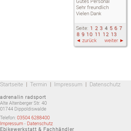
Gutes Personal
Sehr freundlich
Vielen Dank
Seite:
1
2
3
4
5
6
7
8
9
10
11
12
13
◄ zurück
weiter ►
Startseite
|
Termin
|
Impressum
|
Datenschutz
adrenalin radsport
Alte Altenberger Str. 40
01744
Dippoldiswalde
Telefon:
03504 6288400
Impressum
-
Datenschutz
Ebikewerkstatt & Fachhändler